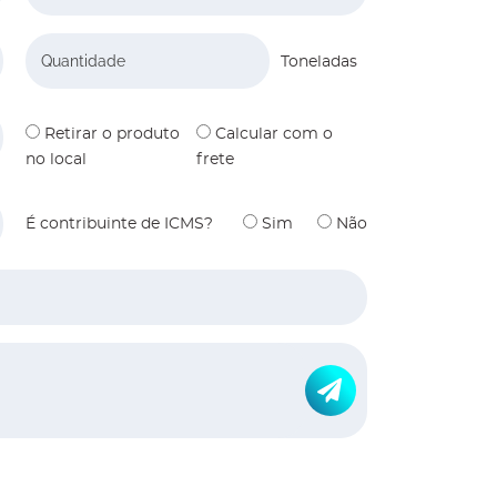
Quantidade
Toneladas
Retirar o produto
Calcular com o
no local
frete
É contribuinte de ICMS?
Sim
Não
Enviar Ícone