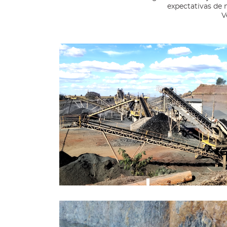
expectativas de 
V
Planta de britagem com localização
estratégica, a margem da rodovia BR-