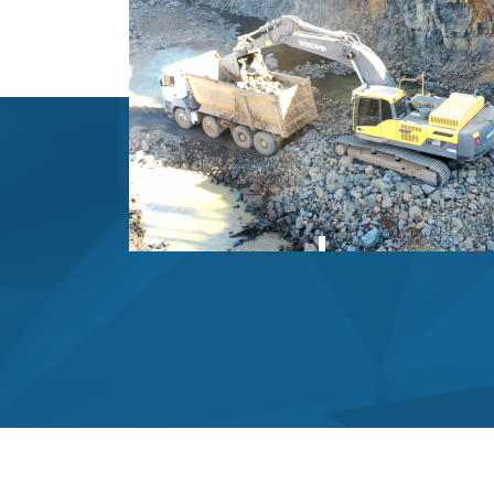
452
Nossa matéria prima é extraída seguindo
todas as normas ambientais vigentes