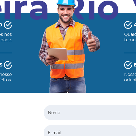
O
os nos
Qualq
idade.
temos
S
 nosso
Nosso
eitos.
orien
Nome
E-mail