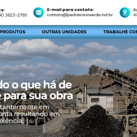
E-mail para contato:
to:
R
z
contato@pedreirarioverde.ind.br
4) 3623-2755
 PRODUTOS
OUTRAS UNIDADES
TRABALHE CO