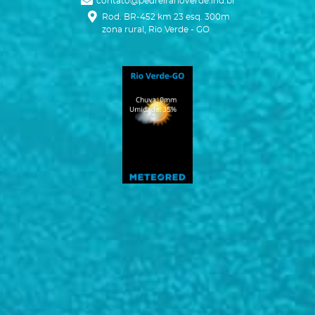
contato@pedreirarioverde.ind.br
Ícone Mapa
Rod. BR-452 km 23 esq. 300m
zona rural, Rio Verde - GO