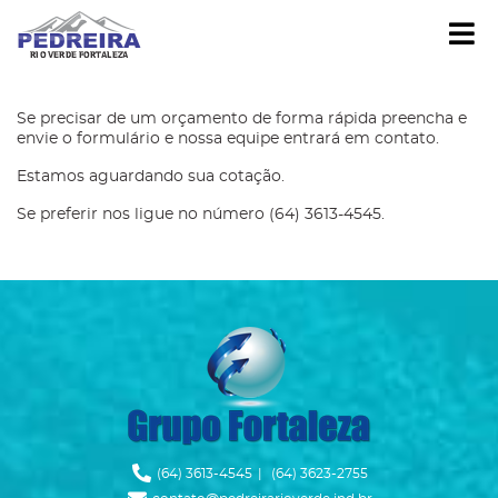
Í
Se precisar de um orçamento de forma rápida preencha e
envie o formulário e nossa equipe entrará em contato.
Estamos aguardando sua cotação.
Se preferir nos ligue no número (64) 3613-4545.
strar/Ocultar Submenu
Ícone Telefone
(64) 3613-4545
|
(64) 3623-2755
Ícone Envelope