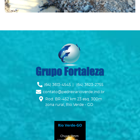
Ícone Telefone
(64) 3613-4545
|
(64) 3623-2755
Ícone Envelope
contato@pedreirarioverde.ind.br
Ícone Mapa
Rod. BR-452 km 23 esq. 300m
zona rural, Rio Verde - GO