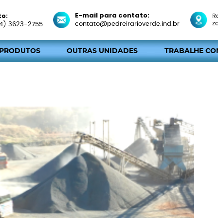
E-mail para contato:
to:
R
z
contato@pedreirarioverde.ind.br
4) 3623-2755
 PRODUTOS
OUTRAS UNIDADES
TRABALHE CO